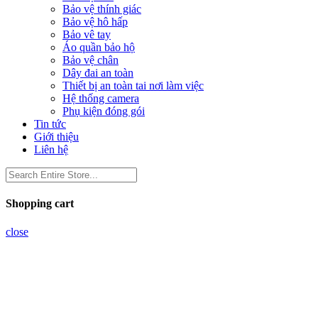
Bảo vệ thính giác
Bảo vệ hô hấp
Bảo vê tay
Áo quần bảo hộ
Bảo vệ chân
Dây đai an toàn
Thiết bị an toàn tai nơi làm việc
Hệ thống camera
Phụ kiện đóng gói
Tin tức
Giới thiệu
Liên hệ
Shopping cart
close