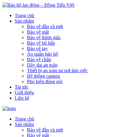
Trang chủ
Sản phẩm
Bảo vê đầu và mặt
Bảo vệ mắt
Bảo vệ thính giác
Bảo vệ hô hấp
Bảo vê tay
Áo quần bảo hộ
Bảo vệ chân
Dây đai an toàn
Thiết bị an toàn tai nơi làm việc
Hệ thống camera
Phụ kiện đóng gói
Tin tức
Giới thiệu
Liên hệ
Trang chủ
Sản phẩm
Bảo vê đầu và mặt
Bảo vệ mắt