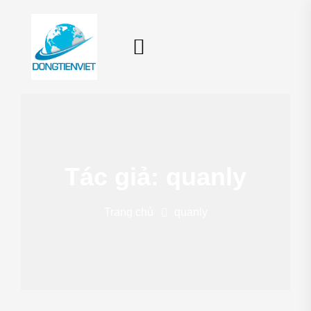
Tác giả:
quanly
Trang chủ
quanly